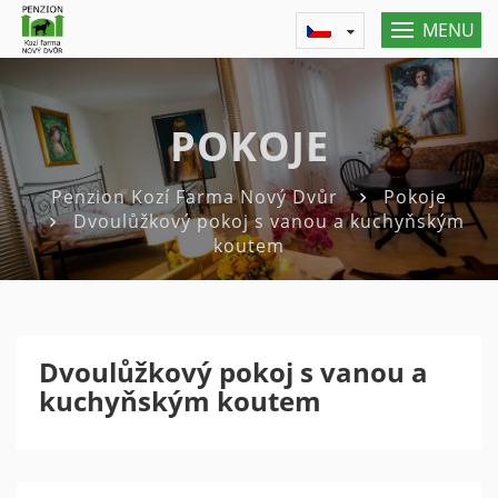
MENU
POKOJE
Penzion Kozí Farma Nový Dvůr
Pokoje
Dvoulůžkový pokoj s vanou a kuchyňským
koutem
Dvoulůžkový pokoj s vanou a
kuchyňským koutem