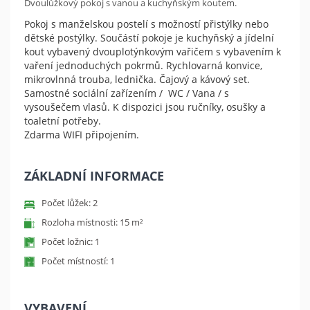
Dvoulůžkový pokoj s vanou a kuchyňským koutem.
Pokoj s manželskou postelí s možností přistýlky nebo
dětské postýlky. Součástí pokoje je kuchyňský a jídelní
kout vybavený dvouplotýnkovým vařičem s vybavením k
vaření jednoduchých pokrmů. Rychlovarná konvice,
mikrovlnná trouba, lednička. Čajový a kávový set.
Samostné sociální zařízením / WC / Vana / s
vysoušečem vlasů. K dispozici jsou ručníky, osušky a
toaletní potřeby.
Zdarma WIFI připojením.
ZÁKLADNÍ INFORMACE
Počet lůžek: 2
Rozloha místnosti: 15 m²
Počet ložnic: 1
Počet místností: 1
VYBAVENÍ