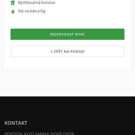
Rychlovarná konvice
Set na kávu/čaj
REZERVOVAT NYNÍ
ZPĚT NA POKOJE
KONTAKT
PENZION KOZÍ FARMA NOVÝ DVŮR