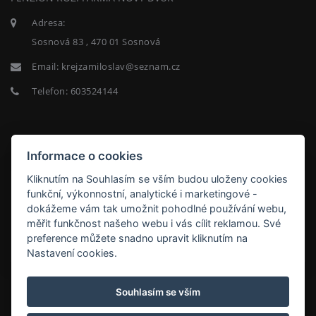
Adresa:
Sosnová 83 , 470 01 Sosnová
Email:
krejzamiloslav@seznam.cz
Telefon:
603524144
NEWSLETTER
Informace o cookies
Kliknutím na Souhlasím se vším budou uloženy cookies
funkční, výkonnostní, analytické i marketingové -
dokážeme vám tak umožnit pohodlné používání webu,
měřit funkčnost našeho webu i vás cílit reklamou. Své
ODEBÍRAT
preference můžete snadno upravit kliknutím na
Nastavení cookies.
Ubytování kozí dvůr - p. Krejza
Souhlasím se vším