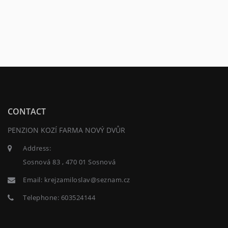
CONTACT
PENZION KOZÍ FARMA NOVÝ DVŮR
Address:
Sosnová 83 , 470 01 Sosnová
Email:
krejzamiloslav@seznam.cz
Telephone:
603524144